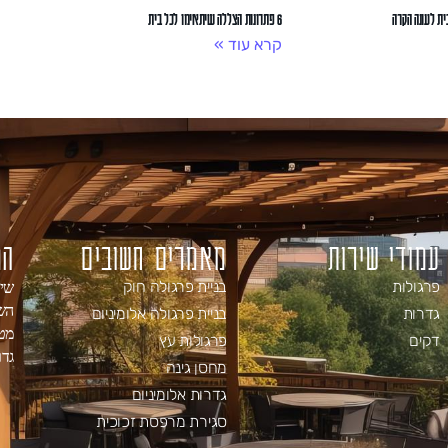
ית לעונה הקרה
6 פתרונות הצללה שיתאימו לכל בית
קרא עוד »
עמודי שירות
מאמרים חשובים
המ
שיר
פרגולות
בניית פרגולה חוק
השכ
גדרות
בניית פרגולה אלומיניום
מט
דקים
פרגולות עץ
גדר
מחסן גינה
גדרות אלומיניום
סגירת מרפסת זכוכית