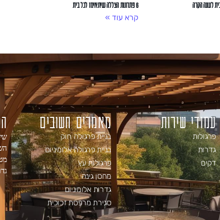
ית לעונה הקרה
6 פתרונות הצללה שיתאימו לכל בית
קרא עוד »
עמודי שירות
מאמרים חשובים
המ
שיר
פרגולות
בניית פרגולה חוק
השכ
גדרות
בניית פרגולה אלומיניום
מט
דקים
פרגולות עץ
גדר
מחסן גינה
גדרות אלומיניום
סגירת מרפסת זכוכית