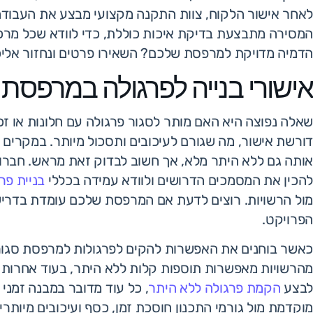
לאחר אישור הלקוח, צוות התקנה מקצועי מבצע את העבודה ב
המסירה מתבצעת בדיקת איכות כוללת, כדי לוודא שכל מרכי
הדמיה מדויקת למרפסת שלכם? השאירו פרטים ונחזור אליכ
אישורי בנייה לפרגולה במרפסת 
שאלה נפוצה היא האם מותר לסגור פרגולה עם חלונות או 
דורשת אישור, מה שגורם לעיכובים ותסכול מיותר. במקרים מ
אותה גם ללא היתר מלא, אך חשוב לבדוק זאת מראש. חברות
להכין את המסמכים הדרושים ולוודא עמידה בכללי
בניית פר
מול הרשויות. רוצים לדעת אם המרפסת שלכם עומדת בדרישות
הפרויקט.
כאשר בוחנים את האפשרות להקים לפרגולות למרפסת סגורה
מהרשויות מאפשרות תוספות קלות ללא היתר, בעוד אחרות דו
לבצע
הקמת פרגולה ללא היתר
, כל עוד מדובר במבנה זמני 
מוקדמת מול גורמי התכנון חוסכת זמן, כסף ועיכובים מיות