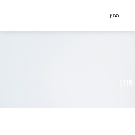
מגזין
ורן