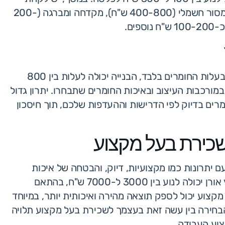
בחשבון את העלויות של הכלים אם אין לכם אותם כבר, כמו מסור חשמלי (400-800 ש"ח), מקדחה ומברגה (200-
ביצוע הפרויקט בעצמכם ידרוש גם זמן ועבודה. אם נתחשב בעלות החומרים בלבד, הבנייה יכולה לעלות בין 800
יה במורכבות העיצוב ובאיכות החומרים שתבחרו. יתרון גדול
רים בדיוק לפי הדרישות וההעדפות שלכם, תוך חיסכון
שכירת בעל מקצוע
ם יתרונות כמו מקצועיות, דיוק, והבטחה של איכות
העבודה. עלות העבודה של נגר מקצועי לבניית מדרגות מעץ אורן יכולה לנוע בין 3000 ל-7000 ש"ח, בהתאם
קצוע יכול לספק תוצאה מהירה ואיכותית יותר, במיוחד
, הבחירה בין עשה זאת בעצמך לשכירת בעל מקצוע תלויה
צוע העבודה.