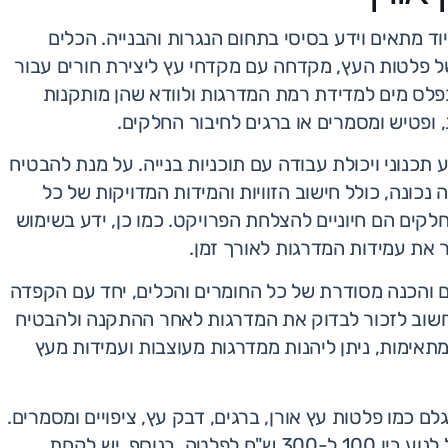
 מתאים וידע בסיסי בתחום הנגרות והבנייה. הכלים
של פלטות העץ, מקדחה עם מקדחי עץ ליצירת חורים עבור
 בפלס מים למדידת רמת המדרגות ולוודא שהן מותקנות
 ופטיש ומסמרים או ברגים לחיבור החלקים.
תכנוני ויכולת עבודה עם תוכניות בנייה. על מנת להבטיח
נכונה, כולל חישוב הזוויות והמידות המדויקות של כל
 חלקים הם חיוניים להצלחת הפרויקט. כמו כן, ידע בשימוש
ר את עמידות המדרגות לאורך זמן.
 והכנה מסודרת של כל החומרים והכלים, יחד עם הקפדה
 חשוב לזכור לבדוק את המדרגות לאחר ההתקנה ולהבטיח
מתאימות, ניתן ליהנות ממדרגות מעוצבות ועמידות מעץ
לם כמו פלטות עץ אורן, ברגים, דבק עץ, ציפויים ומסמרים.
מחיר של פלטות עץ אורן משתנה בהתאם לגודל ולעובי, ויכול לנוע בין 100 ל-300 ש"ח לפלטה. בנוסף, יש לקחת